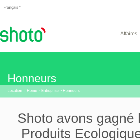
Français
Affaires
Honneurs
Location：
Home
>
Entreprise
>
Honneurs
Shoto avons gagné l
Produits Ecologique