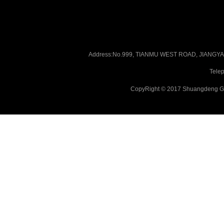
Address:No.999, TIANMU WEST ROAD, JIANG
Tele
CopyRight © 2017 Shuangdeng Gr